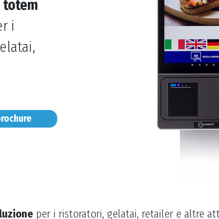
e totem
r i
elatai,
brochure
luzione
per i ristoratori, gelatai, retailer e altre a