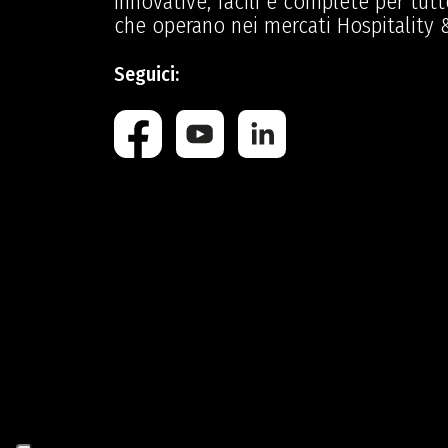
innovative, facili e complete per tutte
che operano nei mercati Hospitality &
Seguici: