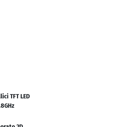
lici TFT LED
1.8GHz
orato 2D