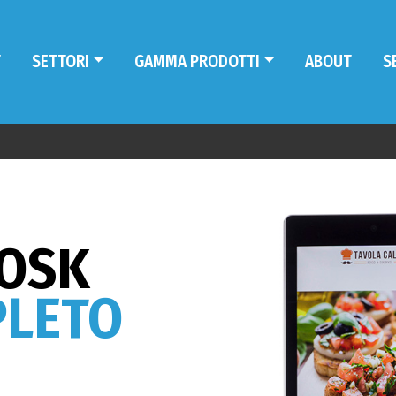
T
SETTORI
GAMMA PRODOTTI
ABOUT
S
OSK
LETO