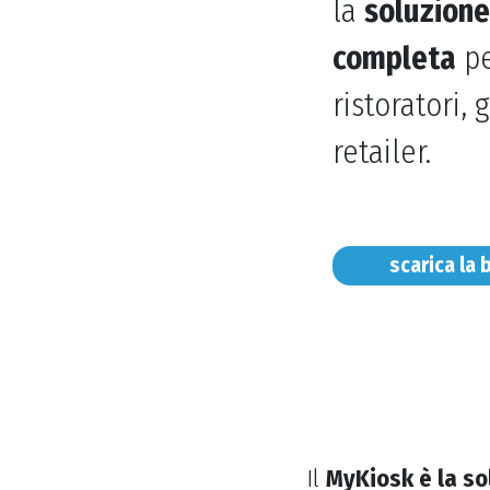
la
soluzion
completa
pe
ristoratori, g
retailer.
scarica la 
Il
MyKiosk è la so